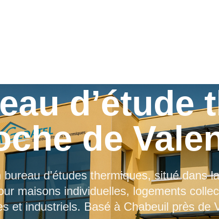
reau d’étude 
oche de Vale
 bureau d’études thermiques, situé dans l
ur maisons individuelles, logements collec
res et industriels. Basé à Chabeuil près de