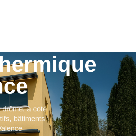
thermique
nce
a drôme, à coté
tifs, bâtiments
 Valence