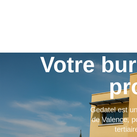
Votre bu
pr
Gedatel est un
de Valence, po
tertiai