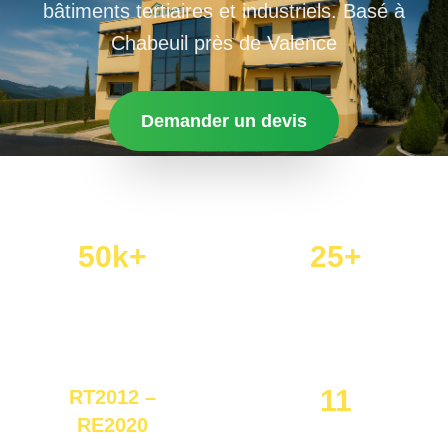
bâtiments tertiaires et industriels. Basé à
Chabeuil près de Valence
Demander un devis
50k+
25+
Études réalisées
Années d’expérience
11
RT2012 –
RE2020
Collaborateurs