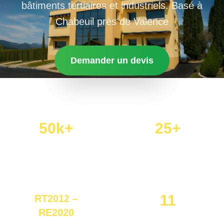
bâtiments tertiaires et industriels. Basé à
Chabeuil près de Valence
Demander un devis
50k+
25+
Études réalisées
Années d’expérience
11
RT2012 –
RE2020
Collaborateurs