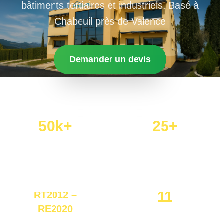
bâtiments tertiaires et industriels. Basé à
Chabeuil près de Valence
Demander un devis
50k+
25+
Études réalisées
Années d’expérience
11
RT2012 –
RE2020
Collaborateurs