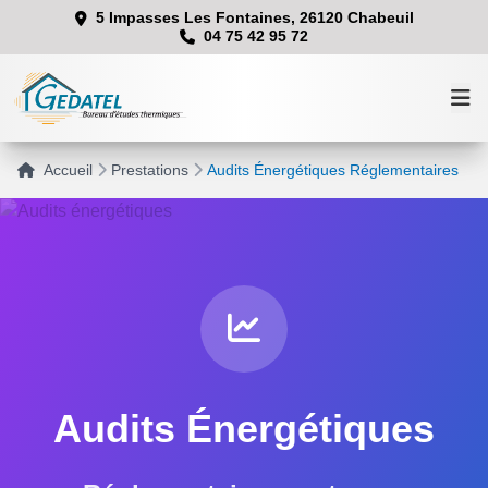
Aller
5 Impasses Les Fontaines, 26120 Chabeuil
04 75 42 95 72
au
contenu
Accueil
Prestations
Audits Énergétiques Réglementaires
Accueil
Prestations
Équipe
Audits Énergétiques
Contact