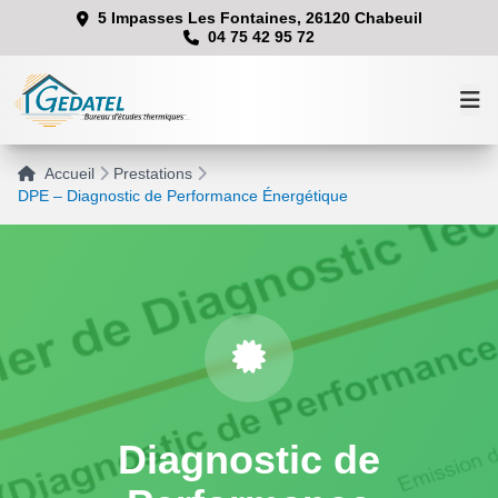
Aller
5 Impasses Les Fontaines, 26120 Chabeuil
04 75 42 95 72
au
contenu
Accueil
Prestations
DPE – Diagnostic de Performance Énergétique
Accueil
Prestations
Équipe
Diagnostic de
Contact